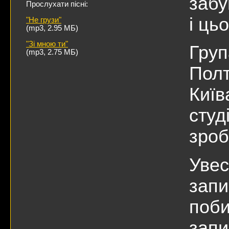
забу
Прослухати пісні:
і цьо
"Не грузи"
(mp3, 2.95 МБ)
"Зі мною ти"
Груп
(mp3, 2.75 МБ)
Полт
Київ
студ
зроб
Увес
запи
поби
запи