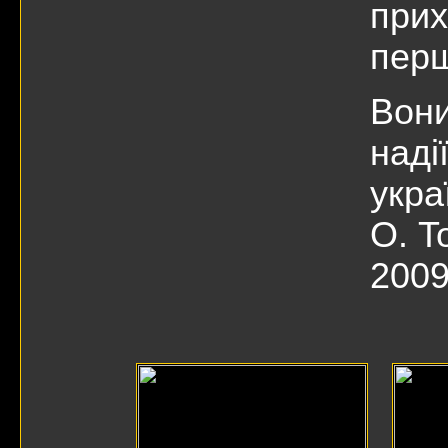
прих
перш
Вони
наді
укра
О. T
2009