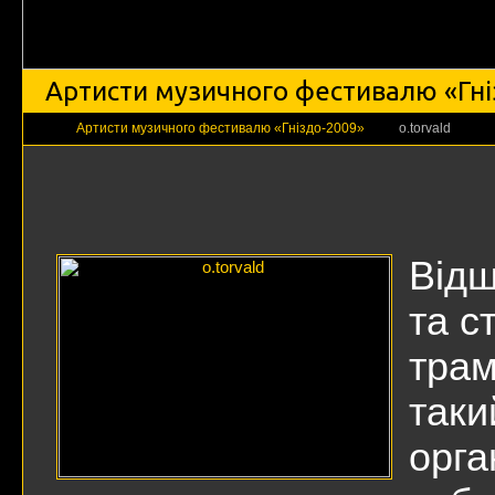
Артисти музичного фестивалю «Гніз
Артисти музичного фестивалю «Гніздо-2009»
о.torvald
Відш
та с
трам
таки
орга