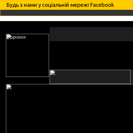
Будь з нами у соцiальнiй мережi Facebook
новини
артисти
фото
про Гніздо