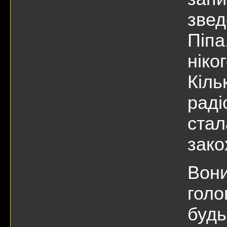
звед
Піпа
ніко
Кіль
раді
стал
зако
Вони
голо
будь