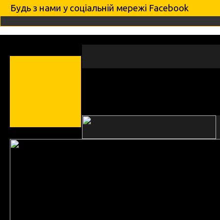
Будь з нами у соцiальнiй мережi Facebook
новини
артисти
фото
про Гніздо