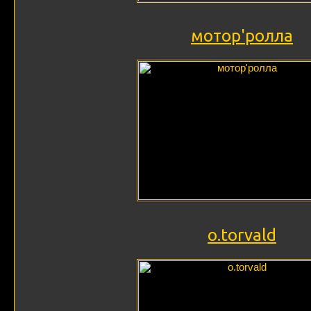
мотор'ролла
о.torvald