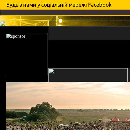
Будь з нами у соцiальнiй мережi Facebook
новини
артисти
фото
про Гніздо