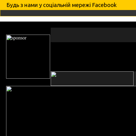
Будь з нами у соцiальнiй мережi Facebook
новини
артисти
фото
про Гніздо