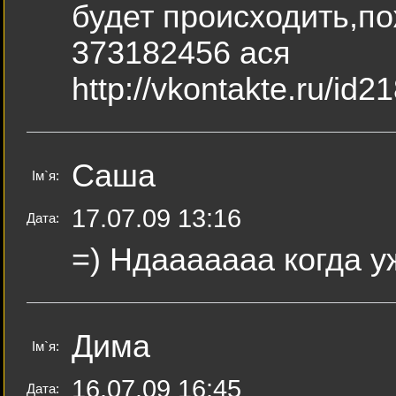
будет происходить,п
373182456 ася
http://vkontakte.ru/i
Саша
Ім`я:
17.07.09 13:16
Дата:
=) Ндааааааа когда у
Дима
Ім`я:
16.07.09 16:45
Дата: