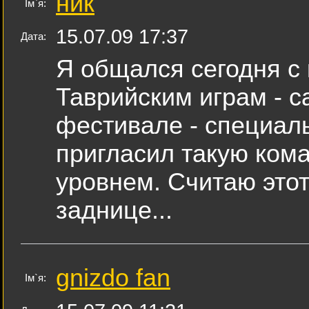
ник
Ім`я:
15.07.09 17:37
Дата:
Я общался сегодня с к
Таврийским играм - с
фестивале - специаль
пригласил такую кома
уровнем. Считаю этот
заднице...
gnizdo fan
Ім`я: