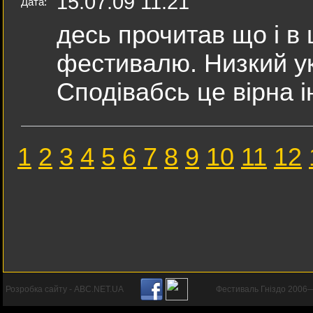
15.07.09 11:21
Дата:
десь прочитав що і в
фестивалю. Низкий укл
Сподівабсь це вірна 
1
2
3
4
5
6
7
8
9
10
11
12
Розробка сайту - ABC.NET.UA
Фестиваль Гніздо 2006—