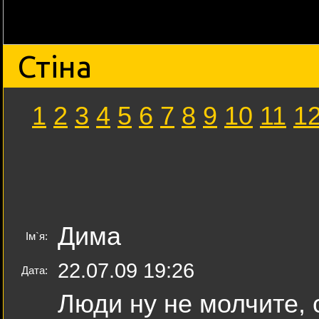
Стіна
1
2
3
4
5
6
7
8
9
10
11
1
Дима
Ім`я:
22.07.09 19:26
Дата:
Люди ну не молчите, с