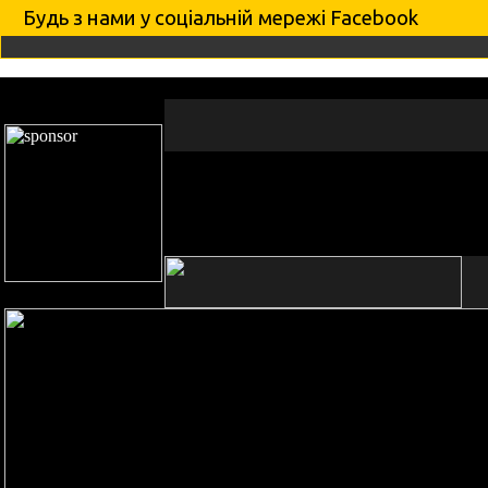
Будь з нами у соцiальнiй мережi Facebook
новини
артисти
фото
про Гніздо