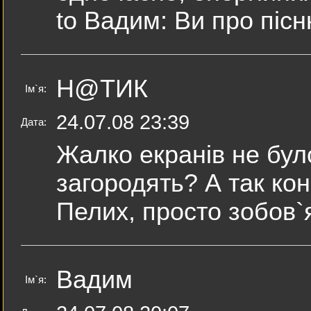
to Вадим: Ви про пісню
Н@ТИК
Ім`я:
24.07.08 23:39
Дата:
Жалко екранів не бул
загородять? А так кон
Пелих, просто зобов`
Вадим
Ім`я: