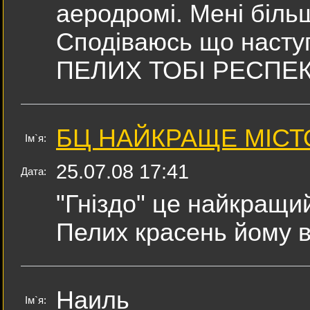
аеродромі. Мені більш
Сподіваюсь що наступ
ПЕЛИХ ТОБІ РЕСПЕКТ
БЦ НАЙКРАЩЕ МІСТ
Ім`я:
25.07.08 17:41
Дата:
"Гніздо" це найкращий
Пелих красень йому ве
Наиль
Ім`я: