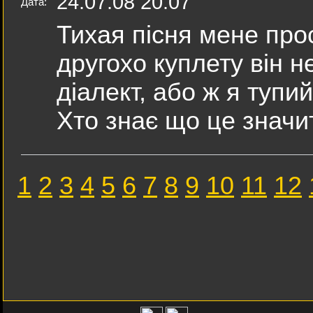
24.07.08 20:07
Дата:
Тихая пісня мене прос
другохо куплету він не
діалект, або ж я тупи
Хто знає що це значит
1
2
3
4
5
6
7
8
9
10
11
12