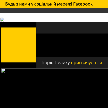
Будь з нами у соцiальнiй мережi Facebook
новини
артисти
фото
про Гніздо