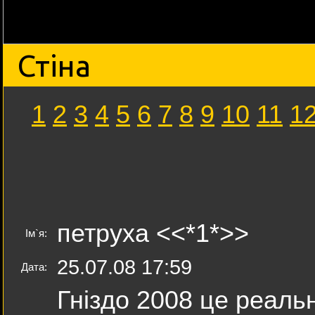
Стіна
1
2
3
4
5
6
7
8
9
10
11
1
петруха <<*1*>>
Ім`я:
25.07.08 17:59
Дата:
Гніздо 2008 це реаль